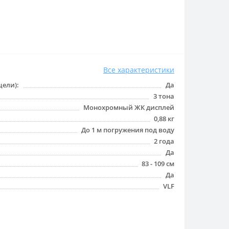
Все характеристики
цели):
Да
3 тона
Монохромный ЖК дисплей
0,88 кг
До 1 м погружения под воду
2 года
Да
83 - 109 см
Да
VLF