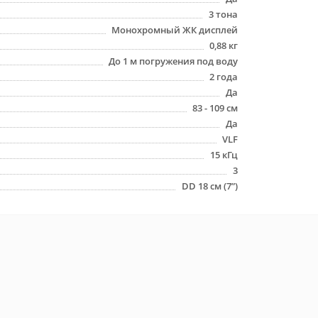
3 тона
Монохромный ЖК дисплей
0,88 кг
До 1 м погружения под воду
2 года
Да
83 - 109 см
Да
VLF
15 кГц
3
DD 18 см (7”)