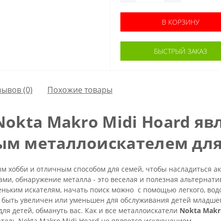
В КОРЗИНУ
БЫСТРЫЙ ЗАКАЗ
зывов (0)
Похожие товары
Nokta Makro
Midi Hoard
явл
м металлоискателем для
 хобби и отличным способом для семей, чтобы насладиться акт
ми, обнаружение металла - это веселая и полезная альтернати
ньким искателям, начать поиск можно с помощью легкого, вод
 быть увеличен или уменьшен для обслуживания детей младшег
для детей, обмануть вас. Как и все металлоискатели
Nokta Makr
тель Nokta Makro Midi Hoard не является исключением.