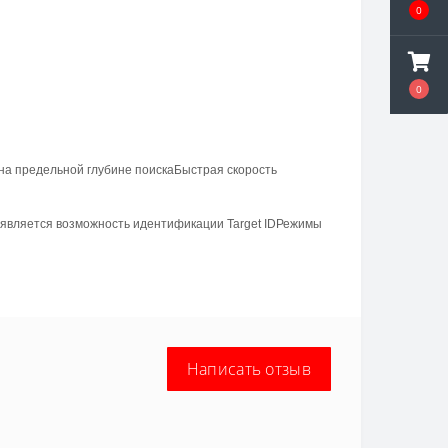
0
0
на предельной глубине поиска
Быстрая скорость
оявляется возможность идентификации Target ID
Режимы
Написать отзыв