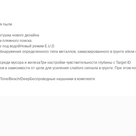
ия пыли
атушка нового дизайна
м пляжного поиска
е под водой
Новый режим E.U.D
бнаружения определенного типа металлов, замаскированного в грунте и/или 
т среди мусора и железа
Три настройки чувствительности глубины с Target ID
в в зависимости от цели для усиления слабого сигнала в грунте. При этом п
9 Tone/Beach/Deep
Беспроводные наушники в комплекте