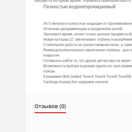
находится на одном экране. Управлять прибором просто
Полностью водонепроницаемый
Ло 5 метров и полностью защищен от проникновен
Отличная дискриминация и разделение целей
Экономьте время, копая только ценные предметы.
К
Новая катушка 11" увеличивает глубину поиска
Режи
Стабильная работа на сухом и мокром песке, а такж
Режим дополнительного увеличения глубины - для о
покрытия
Готовьтесь найти то, что другие детекторы не видя
Возможность выбора в ручную одного из трех режимо
поиска
8 режимов GEN Delta/2 Tone/3 Tone/4 Tone/5 Tone/9
Свобода поиска без задержки сигнала
Отзывов (0)