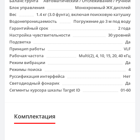
Баланс грунта
Автоматический / Отслеживание / Ручной
Блок управления
Монохромный ЖК дисплей
Вес
1.4 кг (3.0 фунта), включая поисковую катушку
Водонепроницаемость
Погружение до 3 м под воду
Гарантийный срок
2 года
Настройка чувствительности
30 уровней
Подсветка
Да
Принцип работы
VLF
Рабочая частота
Multi(2), 4, 10, 15, 20, 40 кГц
Режим вибрации
Да
Режимы поиска
4
Русcификация интерфейса
Нет
Светодиодный фонарик
Да
Сегменты курсора шкалы Target ID
01-60
Комплектация